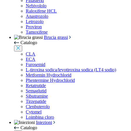
Finasterid
Nebivololo
Raloxifene HCL
Anastrozolo
Letrozolo
Proviron
Tamoxifene
Brucia grassi
Catalogo
CLA
ECA
Furosemid
L-tiroxina sodica/levotiroxina sodica (LT4 sodio)
Metformin Hydrochlorid
Phentermine Hydrochlorid
Retatrutide
Semaglutid
Sibutramine
Tirzepatide
Clenbuterolo
Cytomel
Loimbina cloro
Iniezioni
Catalogo