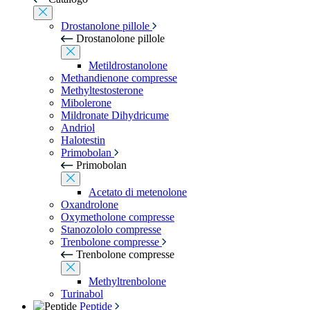
Drostanolone pillole
Drostanolone pillole
Metildrostanolone
Methandienone compresse
Methyltestosterone
Mibolerone
Mildronate Dihydricume
Andriol
Halotestin
Primobolan
Primobolan
Acetato di metenolone
Oxandrolone
Oxymetholone compresse
Stanozololo compresse
Trenbolone compresse
Trenbolone compresse
Methyltrenbolone
Turinabol
Peptide