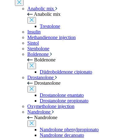
Anabolic mix
Anabolic mix
Trestolone
Insulin
Methandienone injection
Sintol
Stenbolone
Boldenone
Boldenone
Diidroboldenone cipionato
Drostanolone
Drostanolone
Drostanolone enantato
Drostanolone propionato
Oxymetholone injection
Nandrolone
Nandrolone
Nandrolone phenylpropionato
Nandrolone decanoato