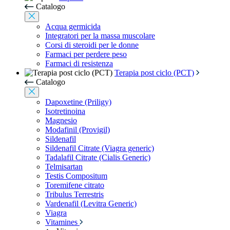
Catalogo
Acqua germicida
Integratori per la massa muscolare
Corsi di steroidi per le donne
Farmaci per perdere peso
Farmaci di resistenza
Terapia post ciclo (PCT)
Catalogo
Dapoxetine (Priligy)
Isotretinoina
Magnesio
Modafinil (Provigil)
Sildenafil
Sildenafil Citrate (Viagra generic)
Tadalafil Citrate (Cialis Generic)
Telmisartan
Testis Compositum
Toremifene citrato
Tribulus Terrestris
Vardenafil (Levitra Generic)
Viagra
Vitamines