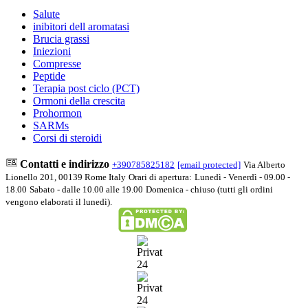
Salute
inibitori dell aromatasi
Brucia grassi
Iniezioni
Сompresse
Peptide
Terapia post ciclo (PCT)
Ormoni della crescita
Prohormon
SARMs
Corsi di steroidi
Contatti e indirizzo
+390785825182
[email protected]
Via Alberto
Lionello 201, 00139 Rome Italy
Orari di apertura:
Lunedì - Venerdì - 09.00 -
18.00
Sabato - dalle 10.00 alle 19.00
Domenica - chiuso (tutti gli ordini
vengono elaborati il lunedì).