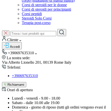
corpo (guadagno di massa magra)
Corsi di steroidi per le donne
Corsi di steroidi per principianti
Corsi peptidi
Steroidi Solo Corsi
Terapia post-corso
Cliente
Accedi
+390697635310
La nostra sede:
Via Alberto Lionello 201, 00139 Rome Italy
Telefoni:
+390697635310
Richiamami
Orari di apertura
Lunedì - venerdì - 9.00 - 18.00
Sabato - dalle 10.00 alle 19.00
Domenica - giorno di riposo (tutti gli ordini vengono evasi il