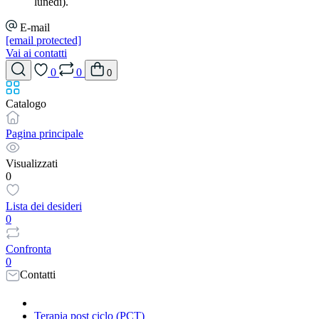
lunedì).
E-mail
[email protected]
Vai ai contatti
0
0
0
Catalogo
Pagina principale
Visualizzati
0
Lista dei desideri
0
Confronta
0
Contatti
Terapia post ciclo (PCT)