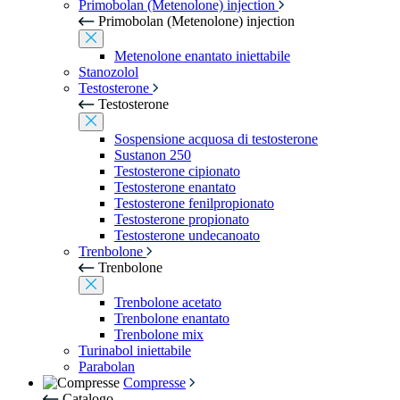
Primobolan (Metenolone) injection
Primobolan (Metenolone) injection
Metenolone enantato iniettabile
Stanozolol
Testosterone
Testosterone
Sospensione acquosa di testosterone
Sustanon 250
Testosterone cipionato
Testosterone enantato
Testosterone fenilpropionato
Testosterone propionato
Testosterone undecanoato
Trenbolone
Trenbolone
Trenbolone acetato
Trenbolone enantato
Trenbolone mix
Turinabol iniettabile
Parabolan
Сompresse
Catalogo